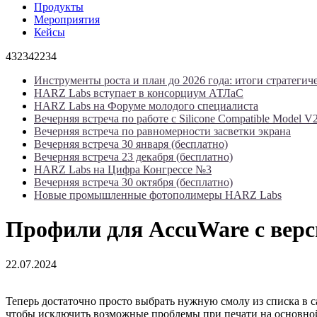
Продукты
Мероприятия
Кейсы
432342234
Инструменты роста и план до 2026 года: итоги стратегич
HARZ Labs вступает в консорциум АТЛаС
HARZ Labs на Форуме молодого специалиста
Вечерняя встреча по работе с Silicone Compatible Model V
Вечерняя встреча по равномерности засветки экрана
Вечерняя встреча 30 января (бесплатно)
Вечерняя встреча 23 декабря (бесплатно)
HARZ Labs на Цифра Конгрессе №3
Вечерняя встреча 30 октября (бесплатно)
Новые промышленные фотополимеры HARZ Labs
Профили для AccuWare с верси
22.07.2024
Теперь достаточно просто выбрать нужную смолу из списка в са
чтобы исключить возможные проблемы при печати на основно