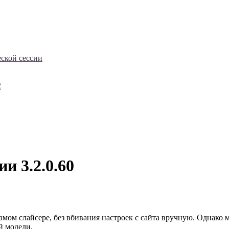
еской сессии
2
и 3.2.0.60
мом слайсере, без вбивания настроек с сайта вручную. Однако м
й модели.