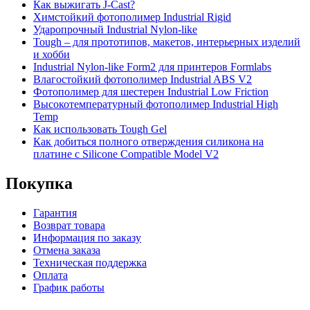
Как выжигать J-Cast?
Химстойкий фотополимер Industrial Rigid
Ударопрочный Industrial Nylon-like
Tough – для прототипов, макетов, интерьерных изделий
и хобби
Industrial Nylon-like Form2 для принтеров Formlabs
Влагостойкий фотополимер Industrial ABS V2
Фотополимер для шестерен Industrial Low Friction
Высокотемпературный фотополимер Industrial High
Temp
Как использовать Tough Gel
Как добиться полного отверждения силикона на
платине с Silicone Compatible Model V2
Покупка
Гарантия
Возврат товара
Информация по заказу
Отмена заказа
Техническая поддержка
Оплата
График работы