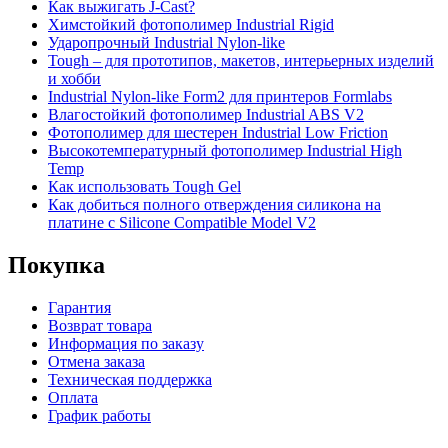
Как выжигать J-Cast?
Химстойкий фотополимер Industrial Rigid
Ударопрочный Industrial Nylon-like
Tough – для прототипов, макетов, интерьерных изделий
и хобби
Industrial Nylon-like Form2 для принтеров Formlabs
Влагостойкий фотополимер Industrial ABS V2
Фотополимер для шестерен Industrial Low Friction
Высокотемпературный фотополимер Industrial High
Temp
Как использовать Tough Gel
Как добиться полного отверждения силикона на
платине с Silicone Compatible Model V2
Покупка
Гарантия
Возврат товара
Информация по заказу
Отмена заказа
Техническая поддержка
Оплата
График работы