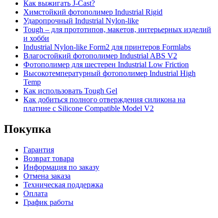
Как выжигать J-Cast?
Химстойкий фотополимер Industrial Rigid
Ударопрочный Industrial Nylon-like
Tough – для прототипов, макетов, интерьерных изделий
и хобби
Industrial Nylon-like Form2 для принтеров Formlabs
Влагостойкий фотополимер Industrial ABS V2
Фотополимер для шестерен Industrial Low Friction
Высокотемпературный фотополимер Industrial High
Temp
Как использовать Tough Gel
Как добиться полного отверждения силикона на
платине с Silicone Compatible Model V2
Покупка
Гарантия
Возврат товара
Информация по заказу
Отмена заказа
Техническая поддержка
Оплата
График работы