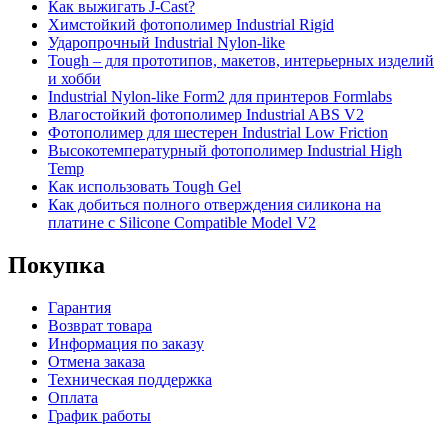
Как выжигать J-Cast?
Химстойкий фотополимер Industrial Rigid
Ударопрочный Industrial Nylon-like
Tough – для прототипов, макетов, интерьерных изделий
и хобби
Industrial Nylon-like Form2 для принтеров Formlabs
Влагостойкий фотополимер Industrial ABS V2
Фотополимер для шестерен Industrial Low Friction
Высокотемпературный фотополимер Industrial High
Temp
Как использовать Tough Gel
Как добиться полного отверждения силикона на
платине с Silicone Compatible Model V2
Покупка
Гарантия
Возврат товара
Информация по заказу
Отмена заказа
Техническая поддержка
Оплата
График работы