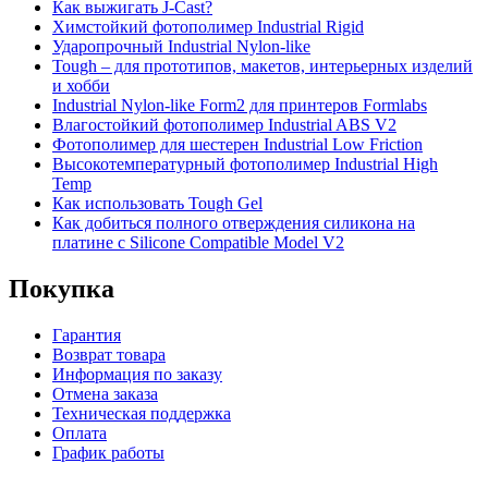
Как выжигать J-Cast?
Химстойкий фотополимер Industrial Rigid
Ударопрочный Industrial Nylon-like
Tough – для прототипов, макетов, интерьерных изделий
и хобби
Industrial Nylon-like Form2 для принтеров Formlabs
Влагостойкий фотополимер Industrial ABS V2
Фотополимер для шестерен Industrial Low Friction
Высокотемпературный фотополимер Industrial High
Temp
Как использовать Tough Gel
Как добиться полного отверждения силикона на
платине с Silicone Compatible Model V2
Покупка
Гарантия
Возврат товара
Информация по заказу
Отмена заказа
Техническая поддержка
Оплата
График работы