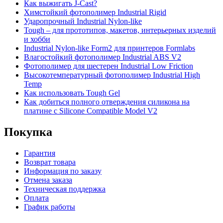
Как выжигать J-Cast?
Химстойкий фотополимер Industrial Rigid
Ударопрочный Industrial Nylon-like
Tough – для прототипов, макетов, интерьерных изделий
и хобби
Industrial Nylon-like Form2 для принтеров Formlabs
Влагостойкий фотополимер Industrial ABS V2
Фотополимер для шестерен Industrial Low Friction
Высокотемпературный фотополимер Industrial High
Temp
Как использовать Tough Gel
Как добиться полного отверждения силикона на
платине с Silicone Compatible Model V2
Покупка
Гарантия
Возврат товара
Информация по заказу
Отмена заказа
Техническая поддержка
Оплата
График работы