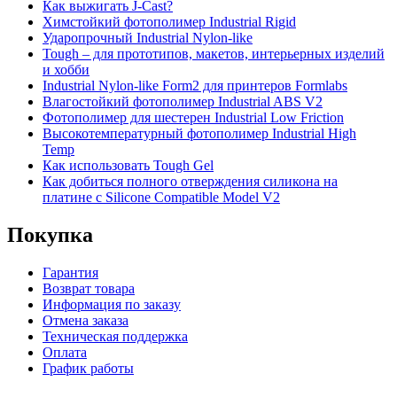
Как выжигать J-Cast?
Химстойкий фотополимер Industrial Rigid
Ударопрочный Industrial Nylon-like
Tough – для прототипов, макетов, интерьерных изделий
и хобби
Industrial Nylon-like Form2 для принтеров Formlabs
Влагостойкий фотополимер Industrial ABS V2
Фотополимер для шестерен Industrial Low Friction
Высокотемпературный фотополимер Industrial High
Temp
Как использовать Tough Gel
Как добиться полного отверждения силикона на
платине с Silicone Compatible Model V2
Покупка
Гарантия
Возврат товара
Информация по заказу
Отмена заказа
Техническая поддержка
Оплата
График работы