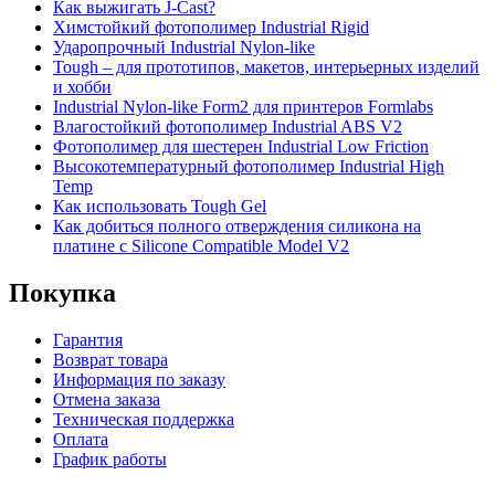
Как выжигать J-Cast?
Химстойкий фотополимер Industrial Rigid
Ударопрочный Industrial Nylon-like
Tough – для прототипов, макетов, интерьерных изделий
и хобби
Industrial Nylon-like Form2 для принтеров Formlabs
Влагостойкий фотополимер Industrial ABS V2
Фотополимер для шестерен Industrial Low Friction
Высокотемпературный фотополимер Industrial High
Temp
Как использовать Tough Gel
Как добиться полного отверждения силикона на
платине с Silicone Compatible Model V2
Покупка
Гарантия
Возврат товара
Информация по заказу
Отмена заказа
Техническая поддержка
Оплата
График работы