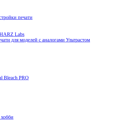
стройки печати
а HARZ Labs
ати для моделей с аналогами Ультрастом
al Bleach PRO
 хобби