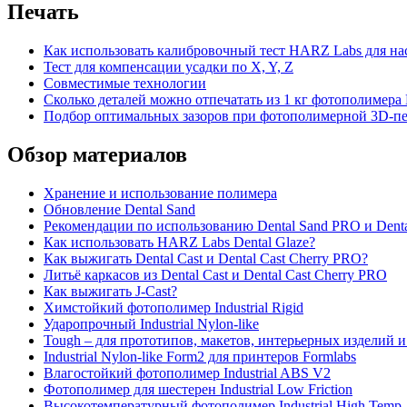
Печать
Как использовать калибровочный тест HARZ Labs для на
Тест для компенсации усадки по X, Y, Z
Совместимые технологии
Сколько деталей можно отпечатать из 1 кг фотополимер
Подбор оптимальных зазоров при фотополимерной 3D-печ
Обзор материалов
Хранение и использование полимера
Обновление Dental Sand
Рекомендации по использованию Dental Sand PRO и Dent
Как использовать HARZ Labs Dental Glaze?
Как выжигать Dental Cast и Dental Cast Cherry PRO?
Литьё каркасов из Dental Cast и Dental Cast Cherry PRO
Как выжигать J-Cast?
Химстойкий фотополимер Industrial Rigid
Ударопрочный Industrial Nylon-like
Tough – для прототипов, макетов, интерьерных изделий и
Industrial Nylon-like Form2 для принтеров Formlabs
Влагостойкий фотополимер Industrial ABS V2
Фотополимер для шестерен Industrial Low Friction
Высокотемпературный фотополимер Industrial High Temp