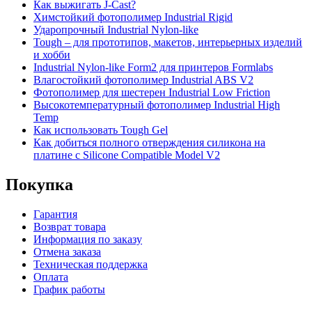
Как выжигать J-Cast?
Химстойкий фотополимер Industrial Rigid
Ударопрочный Industrial Nylon-like
Tough – для прототипов, макетов, интерьерных изделий
и хобби
Industrial Nylon-like Form2 для принтеров Formlabs
Влагостойкий фотополимер Industrial ABS V2
Фотополимер для шестерен Industrial Low Friction
Высокотемпературный фотополимер Industrial High
Temp
Как использовать Tough Gel
Как добиться полного отверждения силикона на
платине с Silicone Compatible Model V2
Покупка
Гарантия
Возврат товара
Информация по заказу
Отмена заказа
Техническая поддержка
Оплата
График работы