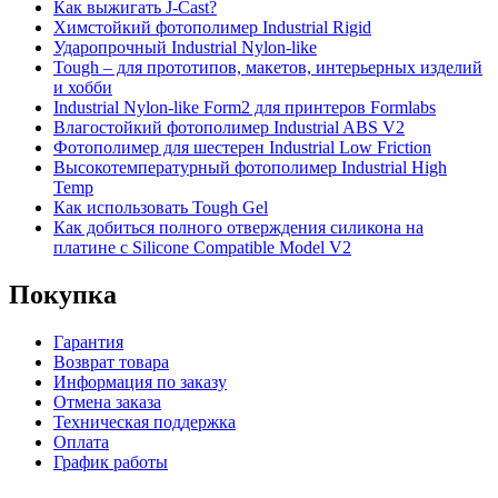
Как выжигать J-Cast?
Химстойкий фотополимер Industrial Rigid
Ударопрочный Industrial Nylon-like
Tough – для прототипов, макетов, интерьерных изделий
и хобби
Industrial Nylon-like Form2 для принтеров Formlabs
Влагостойкий фотополимер Industrial ABS V2
Фотополимер для шестерен Industrial Low Friction
Высокотемпературный фотополимер Industrial High
Temp
Как использовать Tough Gel
Как добиться полного отверждения силикона на
платине с Silicone Compatible Model V2
Покупка
Гарантия
Возврат товара
Информация по заказу
Отмена заказа
Техническая поддержка
Оплата
График работы