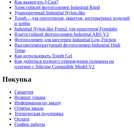
Как выжигать J-Cast?
Химстойкий фотополимер Industrial Rigid
Ударопрочный Industrial Nylon-like
Tough – для прототипов, макетов, интерьерных изделий
и хобби
Industrial Nylon-like Form2 для принтеров Formlabs
Влагостойкий фотополимер Industrial ABS V2
Фотополимер для шестерен Industrial Low Friction
Высокотемпературный фотополимер Industrial High
Temp
Как использовать Tough Gel
Как добиться полного отверждения силикона на
платине с Silicone Compatible Model V2
Покупка
Гарантия
Возврат товара
Информация по заказу
Отмена заказа
Техническая поддержка
Оплата
График работы