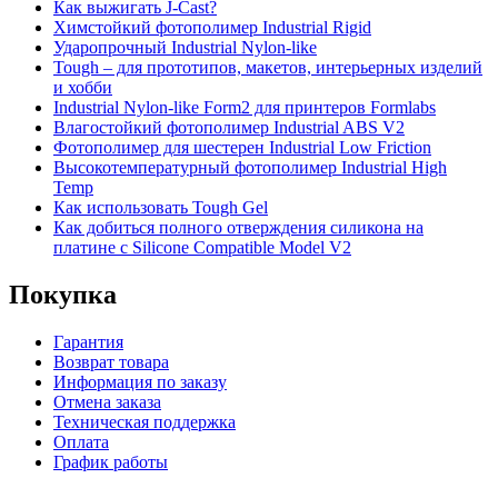
Как выжигать J-Cast?
Химстойкий фотополимер Industrial Rigid
Ударопрочный Industrial Nylon-like
Tough – для прототипов, макетов, интерьерных изделий
и хобби
Industrial Nylon-like Form2 для принтеров Formlabs
Влагостойкий фотополимер Industrial ABS V2
Фотополимер для шестерен Industrial Low Friction
Высокотемпературный фотополимер Industrial High
Temp
Как использовать Tough Gel
Как добиться полного отверждения силикона на
платине с Silicone Compatible Model V2
Покупка
Гарантия
Возврат товара
Информация по заказу
Отмена заказа
Техническая поддержка
Оплата
График работы