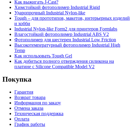
Как выжигать J-Cast?
Химстойкий фотополимер Industrial Rigid
Ударопрочный Industrial Nylon-like
Tough – для прототипов, макетов, интерьерных изделий
и хобби
Industrial Nylon-like Form2 для принтеров Formlabs
Влагостойкий фотополимер Industrial ABS V2
Фотополимер для шестерен Industrial Low Friction
Высокотемпературный фотополимер Industrial High
Temp
Как использовать Tough Gel
Как добиться полного отверждения силикона на
платине с Silicone Compatible Model V2
Покупка
Гарантия
Возврат товара
Информация по заказу
Отмена заказа
Техническая поддержка
Оплата
График работы