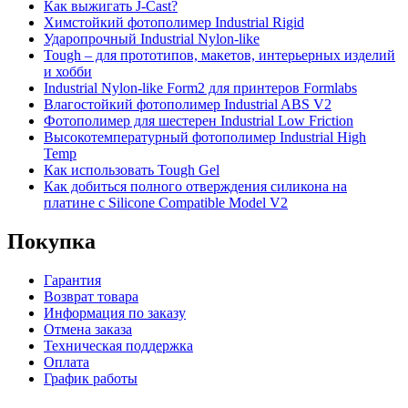
Как выжигать J-Cast?
Химстойкий фотополимер Industrial Rigid
Ударопрочный Industrial Nylon-like
Tough – для прототипов, макетов, интерьерных изделий
и хобби
Industrial Nylon-like Form2 для принтеров Formlabs
Влагостойкий фотополимер Industrial ABS V2
Фотополимер для шестерен Industrial Low Friction
Высокотемпературный фотополимер Industrial High
Temp
Как использовать Tough Gel
Как добиться полного отверждения силикона на
платине с Silicone Compatible Model V2
Покупка
Гарантия
Возврат товара
Информация по заказу
Отмена заказа
Техническая поддержка
Оплата
График работы