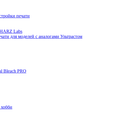
стройки печати
а HARZ Labs
ати для моделей с аналогами Ультрастом
al Bleach PRO
 хобби