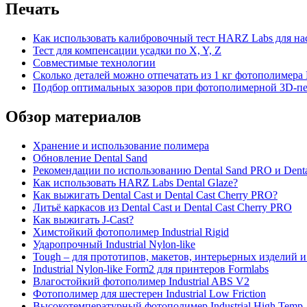
Печать
Как использовать калибровочный тест HARZ Labs для на
Тест для компенсации усадки по X, Y, Z
Совместимые технологии
Сколько деталей можно отпечатать из 1 кг фотополимер
Подбор оптимальных зазоров при фотополимерной 3D-печ
Обзор материалов
Хранение и использование полимера
Обновление Dental Sand
Рекомендации по использованию Dental Sand PRO и Dent
Как использовать HARZ Labs Dental Glaze?
Как выжигать Dental Cast и Dental Cast Cherry PRO?
Литьё каркасов из Dental Cast и Dental Cast Cherry PRO
Как выжигать J-Cast?
Химстойкий фотополимер Industrial Rigid
Ударопрочный Industrial Nylon-like
Tough – для прототипов, макетов, интерьерных изделий и
Industrial Nylon-like Form2 для принтеров Formlabs
Влагостойкий фотополимер Industrial ABS V2
Фотополимер для шестерен Industrial Low Friction
Высокотемпературный фотополимер Industrial High Temp