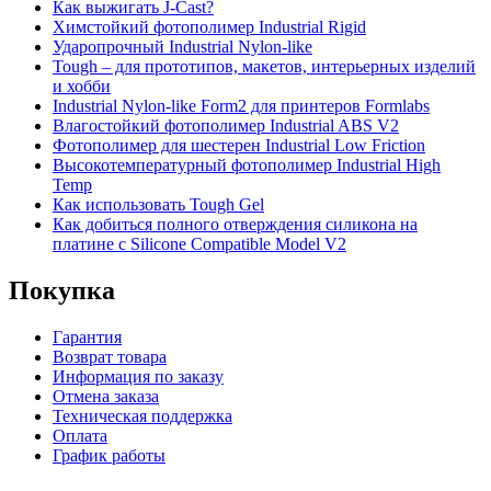
Как выжигать J-Cast?
Химстойкий фотополимер Industrial Rigid
Ударопрочный Industrial Nylon-like
Tough – для прототипов, макетов, интерьерных изделий
и хобби
Industrial Nylon-like Form2 для принтеров Formlabs
Влагостойкий фотополимер Industrial ABS V2
Фотополимер для шестерен Industrial Low Friction
Высокотемпературный фотополимер Industrial High
Temp
Как использовать Tough Gel
Как добиться полного отверждения силикона на
платине с Silicone Compatible Model V2
Покупка
Гарантия
Возврат товара
Информация по заказу
Отмена заказа
Техническая поддержка
Оплата
График работы