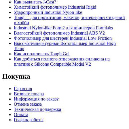
Как выжигать J-Cast?
Химстойкий фотополимер Industrial Rigid
Ударопрочный Industrial Nylon-like
Tough – для прототипов, макетов, интерьерных изделий
и хобби
Industrial Nylon-like Form2 для принтеров Formlabs
Влагостойкий фотополимер Industrial ABS V2
Фотополимер для шестерен Industrial Low Friction
Высокотемпературный фотополимер Industrial High
Temp
Как использовать Tough Gel
Как добиться полного отверждения силикона на
платине с Silicone Compatible Model V2
Покупка
Гарантия
Возврат товара
Информация по заказу
Отмена заказа
Техническая поддержка
Оплата
График работы