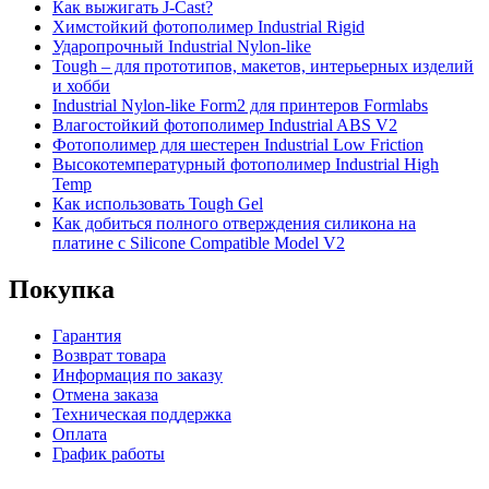
Как выжигать J-Cast?
Химстойкий фотополимер Industrial Rigid
Ударопрочный Industrial Nylon-like
Tough – для прототипов, макетов, интерьерных изделий
и хобби
Industrial Nylon-like Form2 для принтеров Formlabs
Влагостойкий фотополимер Industrial ABS V2
Фотополимер для шестерен Industrial Low Friction
Высокотемпературный фотополимер Industrial High
Temp
Как использовать Tough Gel
Как добиться полного отверждения силикона на
платине с Silicone Compatible Model V2
Покупка
Гарантия
Возврат товара
Информация по заказу
Отмена заказа
Техническая поддержка
Оплата
График работы