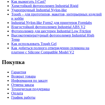
Как выжигать J-Cast?
Химстойкий фотополимер Industrial Rigid
Ударопрочный Industrial Nylon-like
Tough – для прототипов, макетов, интерьерных изделий
и хобби
Industrial Nylon-like Form2 для принтеров Formlabs
Влагостойкий фотополимер Industrial ABS V2
Фотополимер для шестерен Industrial Low Friction
Высокотемпературный фотополимер Industrial High
Temp
Как использовать Tough Gel
Как добиться полного отверждения силикона на
платине с Silicone Compatible Model V2
Покупка
Гарантия
Возврат товара
Информация по заказу
Отмена заказа
Техническая поддержка
Оплата
График работы