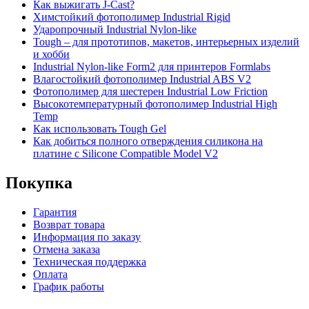
Как выжигать J-Cast?
Химстойкий фотополимер Industrial Rigid
Ударопрочный Industrial Nylon-like
Tough – для прототипов, макетов, интерьерных изделий
и хобби
Industrial Nylon-like Form2 для принтеров Formlabs
Влагостойкий фотополимер Industrial ABS V2
Фотополимер для шестерен Industrial Low Friction
Высокотемпературный фотополимер Industrial High
Temp
Как использовать Tough Gel
Как добиться полного отверждения силикона на
платине с Silicone Compatible Model V2
Покупка
Гарантия
Возврат товара
Информация по заказу
Отмена заказа
Техническая поддержка
Оплата
График работы