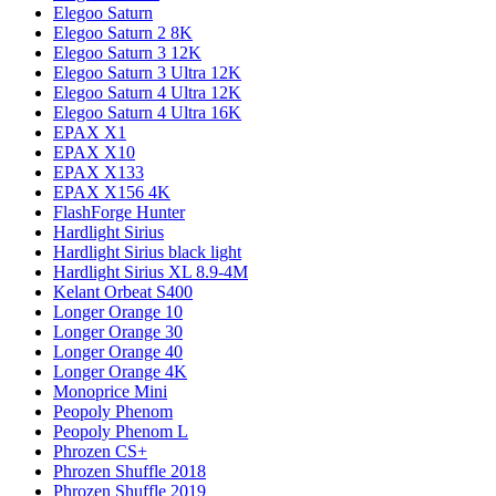
Elegoo Saturn
Elegoo Saturn 2 8K
Elegoo Saturn 3 12K
Elegoo Saturn 3 Ultra 12K
Elegoo Saturn 4 Ultra 12K
Elegoo Saturn 4 Ultra 16K
EPAX X1
EPAX X10
EPAX X133
EPAX X156 4K
FlashForge Hunter
Hardlight Sirius
Hardlight Sirius black light
Hardlight Sirius XL 8.9-4M
Kelant Orbeat S400
Longer Orange 10
Longer Orange 30
Longer Orange 40
Longer Orange 4K
Monoprice Mini
Peopoly Phenom
Peopoly Phenom L
Phrozen CS+
Phrozen Shuffle 2018
Phrozen Shuffle 2019