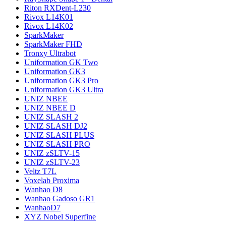
Riton RXDent-L230
Rivox L14K01
Rivox L14K02
SparkMaker
SparkMaker FHD
Tronxy Ultrabot
Uniformation GK Two
Uniformation GK3
Uniformation GK3 Pro
Uniformation GK3 Ultra
UNIZ NBEE
UNIZ NBEE D
UNIZ SLASH 2
UNIZ SLASH DJ2
UNIZ SLASH PLUS
UNIZ SLASH PRO
UNIZ zSLTV-15
UNIZ zSLTV-23
Veltz T7L
Voxelab Proxima
Wanhao D8
Wanhao Gadoso GR1
WanhaoD7
XYZ Nobel Superfine