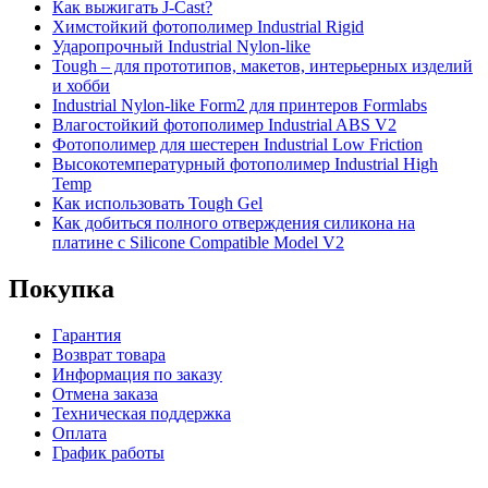
Как выжигать J-Cast?
Химстойкий фотополимер Industrial Rigid
Ударопрочный Industrial Nylon-like
Tough – для прототипов, макетов, интерьерных изделий
и хобби
Industrial Nylon-like Form2 для принтеров Formlabs
Влагостойкий фотополимер Industrial ABS V2
Фотополимер для шестерен Industrial Low Friction
Высокотемпературный фотополимер Industrial High
Temp
Как использовать Tough Gel
Как добиться полного отверждения силикона на
платине с Silicone Compatible Model V2
Покупка
Гарантия
Возврат товара
Информация по заказу
Отмена заказа
Техническая поддержка
Оплата
График работы