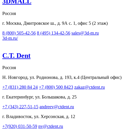
3DMALL
Россия
г. Москва, Дмитровское ш., д. 9А с. 1, офис 5 (2 этаж)
8 (800) 505-42-56
8 (495) 134-42-56
sales@3d-m.ru
3d-m.ru/
C.T. Dent
Россия
Н. Новгород, ул. Родионова, д. 193, к.4 (Центральный офис)
+7 (831) 280 84 24
+7 (800) 500 8423
zakaz@ctdent.ru
г. Екатеринбург, ул. Большакова, д. 25
+7 (343) 227-51-15
andreev@ctdent.ru
г. Владивосток, ул. Херсонская, д. 12
+7(920) 031-50-59
nv@ctdent.ru