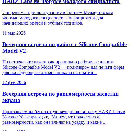
HARZ Labs на Форуме молодого специалиста
7 апреля мы приняли участие в Третьем Межвузовском
Форуме молодого специалиста - мероприятии для
начинающих врачей и зубных техников.
11 мар 2026
Вечерняя встреча по работе с Silicone Compatible
Model V2
На встрече расскажем как правильно работать c нашим
Silicone Compatible Model V2 — полимером для печати форм
для последующего литья силикона на платин...
12 фев 2026
Вечерняя встреча по равномерности засветки
экрана
Приглашаем на бесплатную вечернюю встречу HARZ Labs в
Москве 28 февраля (чт). Узнаем, что такое маска
равномерности, как она влияет на усадку и какие ...