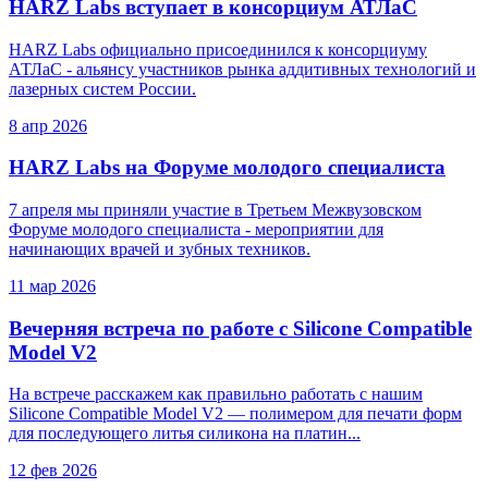
HARZ Labs вступает в консорциум АТЛаС
HARZ Labs официально присоединился к консорциуму
АТЛаС - альянсу участников рынка аддитивных технологий и
лазерных систем России.
8 апр 2026
HARZ Labs на Форуме молодого специалиста
7 апреля мы приняли участие в Третьем Межвузовском
Форуме молодого специалиста - мероприятии для
начинающих врачей и зубных техников.
11 мар 2026
Вечерняя встреча по работе с Silicone Compatible
Model V2
На встрече расскажем как правильно работать c нашим
Silicone Compatible Model V2 — полимером для печати форм
для последующего литья силикона на платин...
12 фев 2026