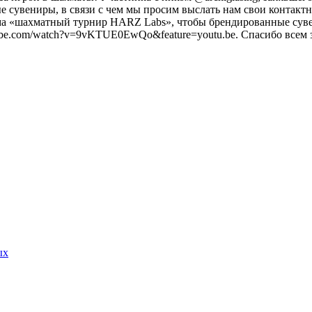
 сувениры, в связи с чем мы просим выслать нам свои контакт
сьма «шахматный турнир HARZ Labs», чтобы брендированные сув
utube.com/watch?v=9vKTUE0EwQo&feature=youtu.be. Спасибо всем
ых