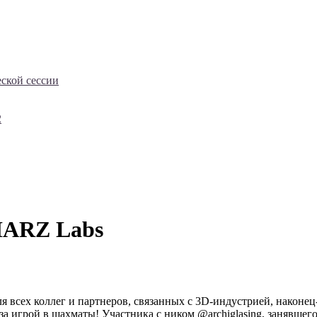
еской сессии
2
HARZ Labs
сех коллег и партнеров, связанных с 3D-индустрией, наконец-т
а игрой в шахматы! Участника с ником @archiglasing, занявшег