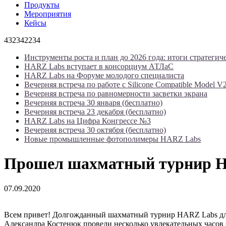
Продукты
Мероприятия
Кейсы
432342234
Инструменты роста и план до 2026 года: итоги стратегич
HARZ Labs вступает в консорциум АТЛаС
HARZ Labs на Форуме молодого специалиста
Вечерняя встреча по работе с Silicone Compatible Model V
Вечерняя встреча по равномерности засветки экрана
Вечерняя встреча 30 января (бесплатно)
Вечерняя встреча 23 декабря (бесплатно)
HARZ Labs на Цифра Конгрессе №3
Вечерняя встреча 30 октября (бесплатно)
Новые промышленные фотополимеры HARZ Labs
Прошел шахматный турнир 
07.09.2020
Всем привет! Долгожданный шахматный турнир HARZ Labs для в
Александра Костенюк провели несколько увлекательных часов з