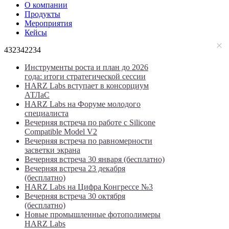
О компании
Продукты
Мероприятия
Кейсы
432342234
Инструменты роста и план до 2026
года: итоги стратегической сессии
HARZ Labs вступает в консорциум
АТЛаС
HARZ Labs на Форуме молодого
специалиста
Вечерняя встреча по работе с Silicone
Compatible Model V2
Вечерняя встреча по равномерности
засветки экрана
Вечерняя встреча 30 января (бесплатно)
Вечерняя встреча 23 декабря
(бесплатно)
HARZ Labs на Цифра Конгрессе №3
Вечерняя встреча 30 октября
(бесплатно)
Новые промышленные фотополимеры
HARZ Labs