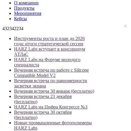
О компании
Продукты
Мероприятия
Кейсы
432342234
Инструменты роста и план до 2026
года: итоги стратегической сессии
HARZ Labs вступает в консорциум
АТЛаС
HARZ Labs на Форуме молодого
специалиста
Вечерняя встреча по работе с Silicone
Compatible Model V2
Вечерняя встреча по равномерности
засветки экрана
Вечерняя встреча 30 января (бесплатно)
Вечерняя встреча 23 декабря
(бесплатно)
HARZ Labs на Цифра Конгрессе №3
Вечерняя встреча 30 октября
(бесплатно)
Новые промышленные фотополимеры
HARZ Labs