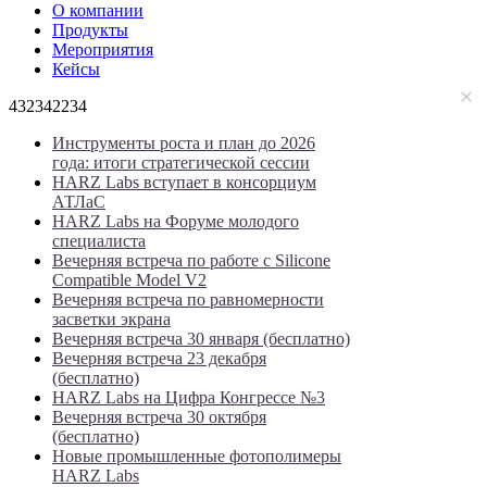
О компании
Продукты
Мероприятия
Кейсы
432342234
Инструменты роста и план до 2026
года: итоги стратегической сессии
HARZ Labs вступает в консорциум
АТЛаС
HARZ Labs на Форуме молодого
специалиста
Вечерняя встреча по работе с Silicone
Compatible Model V2
Вечерняя встреча по равномерности
засветки экрана
Вечерняя встреча 30 января (бесплатно)
Вечерняя встреча 23 декабря
(бесплатно)
HARZ Labs на Цифра Конгрессе №3
Вечерняя встреча 30 октября
(бесплатно)
Новые промышленные фотополимеры
HARZ Labs