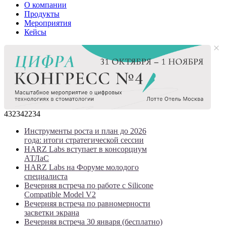
О компании
Продукты
Мероприятия
Кейсы
432342234
Инструменты роста и план до 2026
года: итоги стратегической сессии
HARZ Labs вступает в консорциум
АТЛаС
HARZ Labs на Форуме молодого
специалиста
Вечерняя встреча по работе с Silicone
Compatible Model V2
Вечерняя встреча по равномерности
засветки экрана
Вечерняя встреча 30 января (бесплатно)