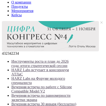
О компании
Продукты
Мероприятия
Кейсы
432342234
Инструменты роста и план до 2026
года: итоги стратегической сессии
HARZ Labs вступает в консорциум
АТЛаС
HARZ Labs на Форуме молодого
специалиста
Вечерняя встреча по работе с Silicone
Compatible Model V2
Вечерняя встреча по равномерности
засветки экрана
Вечерняя встреча 30 января (бесплатно)