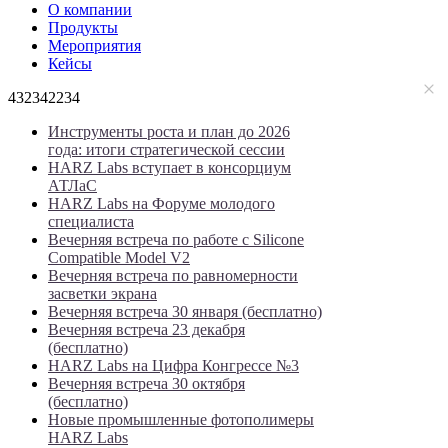
О компании
Продукты
Мероприятия
Кейсы
432342234
Инструменты роста и план до 2026
года: итоги стратегической сессии
HARZ Labs вступает в консорциум
АТЛаС
HARZ Labs на Форуме молодого
специалиста
Вечерняя встреча по работе с Silicone
Compatible Model V2
Вечерняя встреча по равномерности
засветки экрана
Вечерняя встреча 30 января (бесплатно)
Вечерняя встреча 23 декабря
(бесплатно)
HARZ Labs на Цифра Конгрессе №3
Вечерняя встреча 30 октября
(бесплатно)
Новые промышленные фотополимеры
HARZ Labs