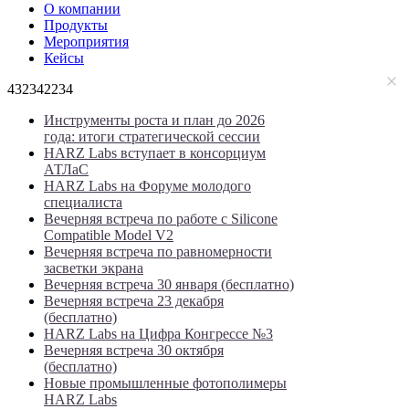
О компании
Продукты
Мероприятия
Кейсы
432342234
Инструменты роста и план до 2026
года: итоги стратегической сессии
HARZ Labs вступает в консорциум
АТЛаС
HARZ Labs на Форуме молодого
специалиста
Вечерняя встреча по работе с Silicone
Compatible Model V2
Вечерняя встреча по равномерности
засветки экрана
Вечерняя встреча 30 января (бесплатно)
Вечерняя встреча 23 декабря
(бесплатно)
HARZ Labs на Цифра Конгрессе №3
Вечерняя встреча 30 октября
(бесплатно)
Новые промышленные фотополимеры
HARZ Labs