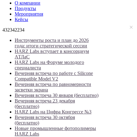
О компании
Продукты
Мероприятия
Кейсы
432342234
Инструменты роста и план до 2026
года: итоги стратегической сессии
HARZ Labs вступает в консорциум
АТЛаС
HARZ Labs на Форуме молодого
специалиста
Вечерняя встреча по работе с Silicone
Compatible Model V2
Вечерняя встреча по равномерности
засветки экрана
Вечерняя встреча 30 января (бесплатно)
Вечерняя встреча 23 декабря
(бесплатно)
HARZ Labs на Цифра Конгрессе №3
Вечерняя встреча 30 октября
(бесплатно)
Новые промышленные фотополимеры
HARZ Labs