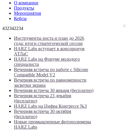
О компании
Продукты
Мероприятия
Кейсы
432342234
Инструменты роста и план до 2026
года: итоги стратегической сессии
HARZ Labs вступает в консорциум
АТЛаС
HARZ Labs на Форуме молодого
специалиста
Вечерняя встреча по работе с Silicone
Compatible Model V2
Вечерняя встреча по равномерности
засветки экрана
Вечерняя встреча 30 января (бесплатно)
Вечерняя встреча 23 декабря
(бесплатно)
HARZ Labs на Цифра Конгрессе №3
Вечерняя встреча 30 октября
(бесплатно)
Новые промышленные фотополимеры
HARZ Labs