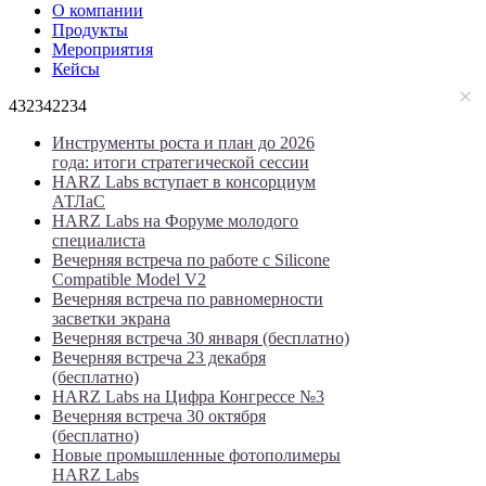
О компании
Продукты
Мероприятия
Кейсы
432342234
Инструменты роста и план до 2026
года: итоги стратегической сессии
HARZ Labs вступает в консорциум
АТЛаС
HARZ Labs на Форуме молодого
специалиста
Вечерняя встреча по работе с Silicone
Compatible Model V2
Вечерняя встреча по равномерности
засветки экрана
Вечерняя встреча 30 января (бесплатно)
Вечерняя встреча 23 декабря
(бесплатно)
HARZ Labs на Цифра Конгрессе №3
Вечерняя встреча 30 октября
(бесплатно)
Новые промышленные фотополимеры
HARZ Labs