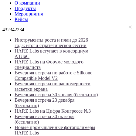
О компании
Продукты
Мероприятия
Кейсы
432342234
Инструменты роста и план до 2026
года: итоги стратегической сессии
HARZ Labs вступает в консорциум
АТЛаС
HARZ Labs на Форуме молодого
специалиста
Вечерняя встреча по работе с Silicone
Compatible Model V2
Вечерняя встреча по равномерности
засветки экрана
Вечерняя встреча 30 января (бесплатно)
Вечерняя встреча 23 декабря
(бесплатно)
HARZ Labs на Цифра Конгрессе №3
Вечерняя встреча 30 октября
(бесплатно)
Новые промышленные фотополимеры
HARZ Labs