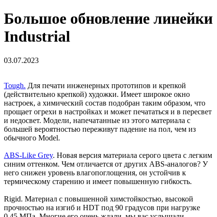
Большое обновление линейки
Industrial
03.07.2023
Tough.
Для печати инженерных прототипов и крепкой
(действительно крепкой) художки. Имеет широкое окно
настроек, а химический состав подобран таким образом, что
прощает огрехи в настройках и может печататься и в пересвет
и недосвет. Модели, напечатанные из этого материала с
большей вероятностью переживут падение на пол, чем из
обычного Model.
ABS-Like Grey
. Новая версия материала серого цвета с легким
синим оттенком. Чем отличается от других ABS-аналогов? У
него снижен уровень влагопоглощения, он устойчив к
термическому старению и имеет повышенную гибкость.
Rigid. Материал с повышенной химстойкостью, высокой
прочностью на изгиб и HDT под 90 градусов при нагрузке
0,45 МПа. Многие его очень ждали, мы вас услышали.