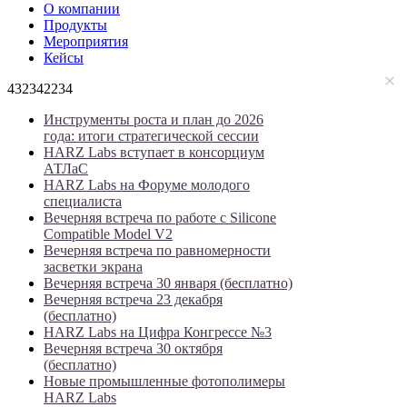
О компании
Продукты
Мероприятия
Кейсы
432342234
Инструменты роста и план до 2026
года: итоги стратегической сессии
HARZ Labs вступает в консорциум
АТЛаС
HARZ Labs на Форуме молодого
специалиста
Вечерняя встреча по работе с Silicone
Compatible Model V2
Вечерняя встреча по равномерности
засветки экрана
Вечерняя встреча 30 января (бесплатно)
Вечерняя встреча 23 декабря
(бесплатно)
HARZ Labs на Цифра Конгрессе №3
Вечерняя встреча 30 октября
(бесплатно)
Новые промышленные фотополимеры
HARZ Labs