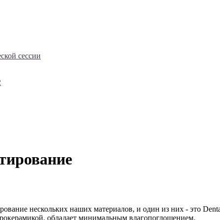
еской сессии
2
стирование
ирование нескольких наших материалов, и один из них - это Den
крокерамикой, обладает минимальным влагопоглощением.