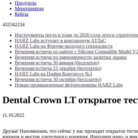
Продукты
Мероприятия
Кейсы
432342234
Инструменты роста и план до 2026 года: итоги стратегич
HARZ Labs вступает в консорциум АТЛаС
HARZ Labs на Форуме молодого специалиста
Вечерняя встреча по работе с Silicone Compatible Model V
Вечерняя встреча по равномерности засветки экрана
Вечерняя встреча 30 января (бесплатно)
Вечерняя встреча 23 декабря (бесплатно)
HARZ Labs на Цифра Конгрессе №3
Вечерняя встреча 30 октября (бесплатно)
Новые промышленные фотополимеры HARZ Labs
Dental Crown LT открытое те
11.10.2022
Друзья! Напоминаем, что сейчас у нас проходит открытое тест
коронок и мостов длительного ношения. Наполнен нано- и ми