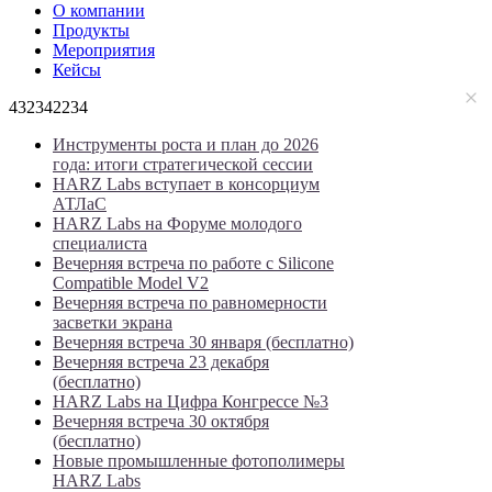
О компании
Продукты
Мероприятия
Кейсы
432342234
Инструменты роста и план до 2026
года: итоги стратегической сессии
HARZ Labs вступает в консорциум
АТЛаС
HARZ Labs на Форуме молодого
специалиста
Вечерняя встреча по работе с Silicone
Compatible Model V2
Вечерняя встреча по равномерности
засветки экрана
Вечерняя встреча 30 января (бесплатно)
Вечерняя встреча 23 декабря
(бесплатно)
HARZ Labs на Цифра Конгрессе №3
Вечерняя встреча 30 октября
(бесплатно)
Новые промышленные фотополимеры
HARZ Labs