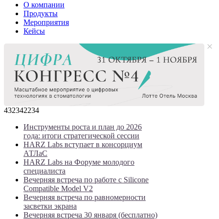
О компании
Продукты
Мероприятия
Кейсы
432342234
Инструменты роста и план до 2026
года: итоги стратегической сессии
HARZ Labs вступает в консорциум
АТЛаС
HARZ Labs на Форуме молодого
специалиста
Вечерняя встреча по работе с Silicone
Compatible Model V2
Вечерняя встреча по равномерности
засветки экрана
Вечерняя встреча 30 января (бесплатно)