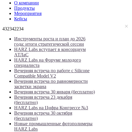
О компании
Продукты
Мероприятия
Кейсы
432342234
Инструменты роста и план до 2026
года: итоги стратегической сессии
HARZ Labs вступает в консорциум
АТЛаС
HARZ Labs на Форуме молодого
специалиста
Вечерняя встреча по работе с Silicone
Compatible Model V2
Вечерняя встреча по равномерности
засветки экрана
Вечерняя встреча 30 января (бесплатно)
Вечерняя встреча 23 декабря
(бесплатно)
HARZ Labs на Цифра Конгрессе №3
Вечерняя встреча 30 октября
(бесплатно)
Новые промышленные фотополимеры
HARZ Labs