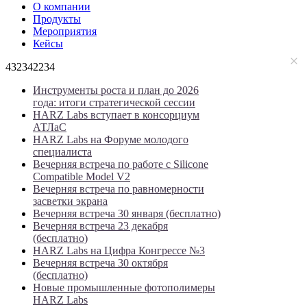
О компании
Продукты
Мероприятия
Кейсы
432342234
Инструменты роста и план до 2026
года: итоги стратегической сессии
HARZ Labs вступает в консорциум
АТЛаС
HARZ Labs на Форуме молодого
специалиста
Вечерняя встреча по работе с Silicone
Compatible Model V2
Вечерняя встреча по равномерности
засветки экрана
Вечерняя встреча 30 января (бесплатно)
Вечерняя встреча 23 декабря
(бесплатно)
HARZ Labs на Цифра Конгрессе №3
Вечерняя встреча 30 октября
(бесплатно)
Новые промышленные фотополимеры
HARZ Labs