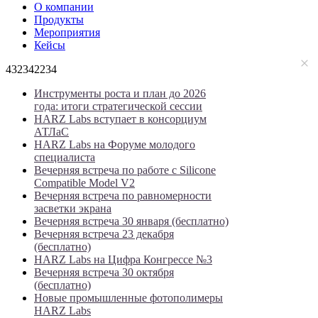
О компании
Продукты
Мероприятия
Кейсы
432342234
Инструменты роста и план до 2026
года: итоги стратегической сессии
HARZ Labs вступает в консорциум
АТЛаС
HARZ Labs на Форуме молодого
специалиста
Вечерняя встреча по работе с Silicone
Compatible Model V2
Вечерняя встреча по равномерности
засветки экрана
Вечерняя встреча 30 января (бесплатно)
Вечерняя встреча 23 декабря
(бесплатно)
HARZ Labs на Цифра Конгрессе №3
Вечерняя встреча 30 октября
(бесплатно)
Новые промышленные фотополимеры
HARZ Labs