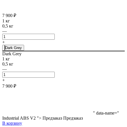
7 900 ₽
1 кг
0,5 кг
—
+
Dark Grey
Dark Grey
1 кг
0,5 кг
—
+
7 900 ₽
" data-name="
Industrial ABS V2 ">
Предзаказ
Предзаказ
В корзину