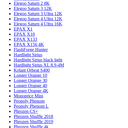
Elegoo Saturn 2 8K
Elegoo Saturn 3 12K
Elegoo Saturn 3 Ultra 12K
Elegoo Saturn 4 Ultra 12K
Elegoo Saturn 4 Ultra 16K
EPAX X1
EPAX X10
EPAX X133
EPAX X156 4K
FlashForge Hunter
Hardlight Sirius
Hardlight Sirius black light
Hardlight Sirius XL 8.9-4M
Kelant Orbeat S400
Longer Orange 10
Longer Orange 30
Longer Orange 40
Longer Orange 4K
Monoprice Mini
Peopoly Phenom
Peopoly Phenom L
Phrozen CS+
Phrozen Shuffle 2018
Phrozen Shuffle 2019
Phrozen Shuffle 4k