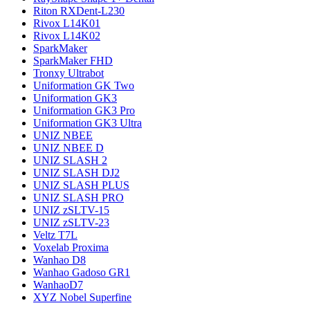
Riton RXDent-L230
Rivox L14K01
Rivox L14K02
SparkMaker
SparkMaker FHD
Tronxy Ultrabot
Uniformation GK Two
Uniformation GK3
Uniformation GK3 Pro
Uniformation GK3 Ultra
UNIZ NBEE
UNIZ NBEE D
UNIZ SLASH 2
UNIZ SLASH DJ2
UNIZ SLASH PLUS
UNIZ SLASH PRO
UNIZ zSLTV-15
UNIZ zSLTV-23
Veltz T7L
Voxelab Proxima
Wanhao D8
Wanhao Gadoso GR1
WanhaoD7
XYZ Nobel Superfine