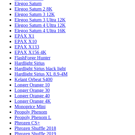
Elegoo Saturn
Elegoo Saturn 2 8K
Elegoo Saturn 3 12K
Elegoo Saturn 3 Ultra 12K
Elegoo Saturn 4 Ultra 12K
Elegoo Saturn 4 Ultra 16K
EPAX X1
EPAX X10
EPAX X133
EPAX X156 4K
FlashForge Hunter
Hardlight Sirius
Hardlight Sirius black light
Hardlight Sirius XL 8.9-4M
Kelant Orbeat S400
Longer Orange 10
Longer Orange 30
Longer Orange 40
Longer Orange 4K
Monoprice Mini
Peopoly Phenom
Peopoly Phenom L
Phrozen CS+
Phrozen Shuffle 2018
Phrozen Shuffle 2019