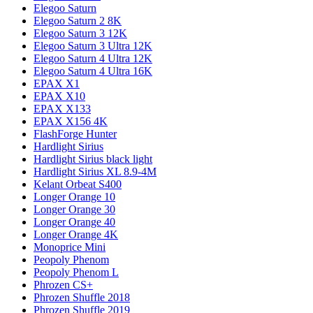
Elegoo Saturn
Elegoo Saturn 2 8K
Elegoo Saturn 3 12K
Elegoo Saturn 3 Ultra 12K
Elegoo Saturn 4 Ultra 12K
Elegoo Saturn 4 Ultra 16K
EPAX X1
EPAX X10
EPAX X133
EPAX X156 4K
FlashForge Hunter
Hardlight Sirius
Hardlight Sirius black light
Hardlight Sirius XL 8.9-4M
Kelant Orbeat S400
Longer Orange 10
Longer Orange 30
Longer Orange 40
Longer Orange 4K
Monoprice Mini
Peopoly Phenom
Peopoly Phenom L
Phrozen CS+
Phrozen Shuffle 2018
Phrozen Shuffle 2019