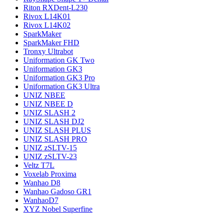
Riton RXDent-L230
Rivox L14K01
Rivox L14K02
SparkMaker
SparkMaker FHD
Tronxy Ultrabot
Uniformation GK Two
Uniformation GK3
Uniformation GK3 Pro
Uniformation GK3 Ultra
UNIZ NBEE
UNIZ NBEE D
UNIZ SLASH 2
UNIZ SLASH DJ2
UNIZ SLASH PLUS
UNIZ SLASH PRO
UNIZ zSLTV-15
UNIZ zSLTV-23
Veltz T7L
Voxelab Proxima
Wanhao D8
Wanhao Gadoso GR1
WanhaoD7
XYZ Nobel Superfine